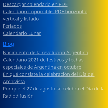
Descargar calendario en PDF
Calendario imprimible: PDF horizontal,
vertical y listado
Feriados
Calendario Lunar
Blog
Nacimiento de la revolución Argentina
Calendario 2021 de festivos y fechas
especiales de Argentina en octubre
En qué consiste la celebración del Día del
Archivista
Por qué el 27 de agosto se celebra el Día de la
Radiodifusión