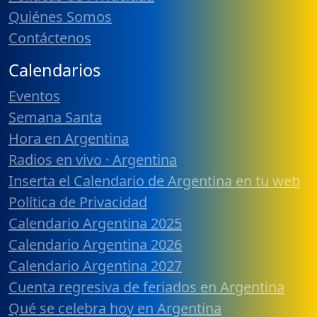
Quiénes Somos
Contáctenos
Calendarios
Eventos
Semana Santa
Hora en Argentina
Radios en vivo · Argentina
Inserta el Calendario de Argentina en tu web
Política de Privacidad
Calendario Argentina 2025
Calendario Argentina 2026
Calendario Argentina 2027
Cuenta regresiva de feriados en Argentina
Qué se celebra hoy en Argentina