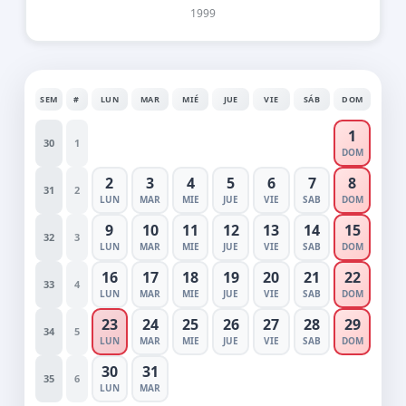
1999
SEM
#
LUN
MAR
MIÉ
JUE
VIE
SÁB
DOM
1
30
1
DOM
2
3
4
5
6
7
8
31
2
LUN
MAR
MIE
JUE
VIE
SAB
DOM
9
10
11
12
13
14
15
32
3
LUN
MAR
MIE
JUE
VIE
SAB
DOM
16
17
18
19
20
21
22
33
4
LUN
MAR
MIE
JUE
VIE
SAB
DOM
23
24
25
26
27
28
29
34
5
LUN
MAR
MIE
JUE
VIE
SAB
DOM
30
31
35
6
LUN
MAR