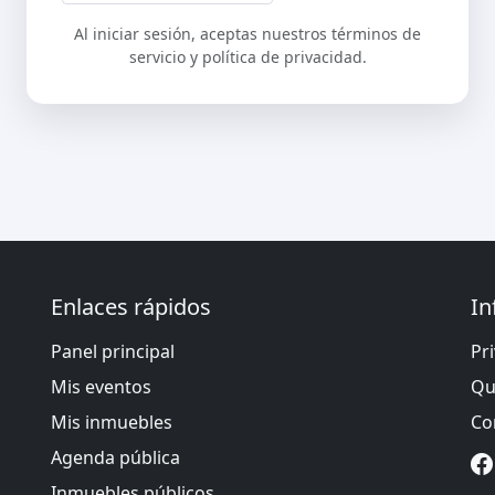
Al iniciar sesión, aceptas nuestros términos de
servicio y política de privacidad.
Enlaces rápidos
In
Panel principal
Pr
Mis eventos
Qu
Mis inmuebles
Co
Agenda pública
Inmuebles públicos