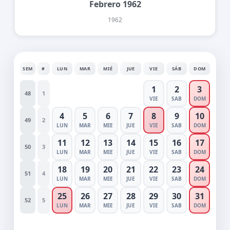
Febrero 1962
1962
SEM
#
LUN
MAR
MIÉ
JUE
VIE
SÁB
DOM
1
2
3
48
1
VIE
SAB
DOM
4
5
6
7
8
9
10
49
2
LUN
MAR
MIE
JUE
VIE
SAB
DOM
11
12
13
14
15
16
17
50
3
LUN
MAR
MIE
JUE
VIE
SAB
DOM
18
19
20
21
22
23
24
51
4
LUN
MAR
MIE
JUE
VIE
SAB
DOM
25
26
27
28
29
30
31
52
5
LUN
MAR
MIE
JUE
VIE
SAB
DOM