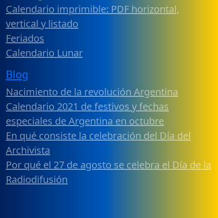
Calendario imprimible: PDF horizontal,
vertical y listado
Feriados
Calendario Lunar
Blog
Nacimiento de la revolución Argentina
Calendario 2021 de festivos y fechas
especiales de Argentina en octubre
En qué consiste la celebración del Día del
Archivista
Por qué el 27 de agosto se celebra el Día de la
Radiodifusión