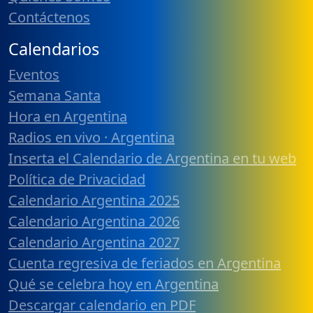
Contáctenos
Calendarios
Eventos
Semana Santa
Hora en Argentina
Radios en vivo · Argentina
Inserta el Calendario de Argentina en tu web
Política de Privacidad
Calendario Argentina 2025
Calendario Argentina 2026
Calendario Argentina 2027
Cuenta regresiva de feriados en Argentina
Qué se celebra hoy en Argentina
Descargar calendario en PDF