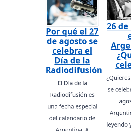
26 de
Por qué el 27
de agosto se
Arge
celebra el
¿Qu
Día de la
cel
Radiodifusión
¿Quieres
El Día de la
se celeb
Radiodifusión es
agos
una fecha especial
Argenti
del calendario de
leyendo 
Argentina. A