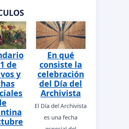
CULOS
ndario
En qué
1 de
consiste la
ivos y
celebración
chas
del Día del
ciales
Archivista
de
El Día del Archivista
ntina
es una fecha
ctubre
especial del