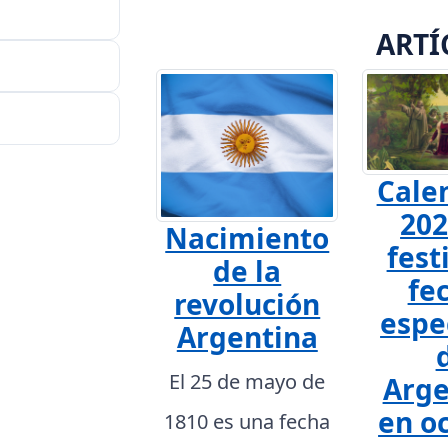
ARTÍ
Cale
202
Nacimiento
fest
de la
fe
revolución
espe
Argentina
El 25 de mayo de
Arge
en o
1810 es una fecha