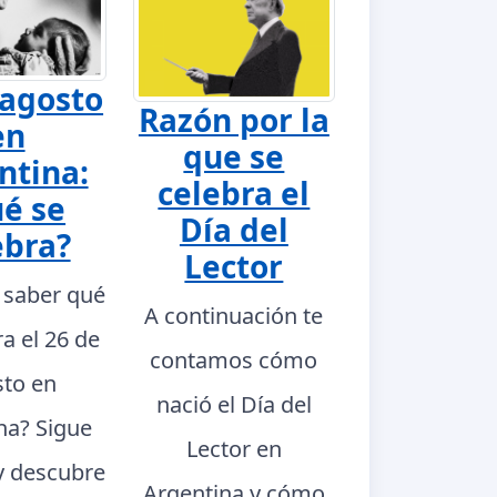
 agosto
Razón por la
en
que se
ntina:
celebra el
é se
Día del
ebra?
Lector
 saber qué
A continuación te
ra el 26 de
contamos cómo
to en
nació el Día del
na? Sigue
Lector en
y descubre
Argentina y cómo