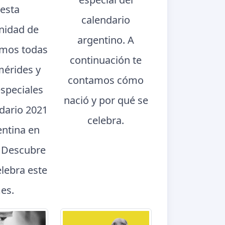
 esta
calendario
nidad de
argentino. A
mos todas
continuación te
mérides y
contamos cómo
especiales
nació y por qué se
ndario 2021
celebra.
entina en
. Descubre
elebra este
es.