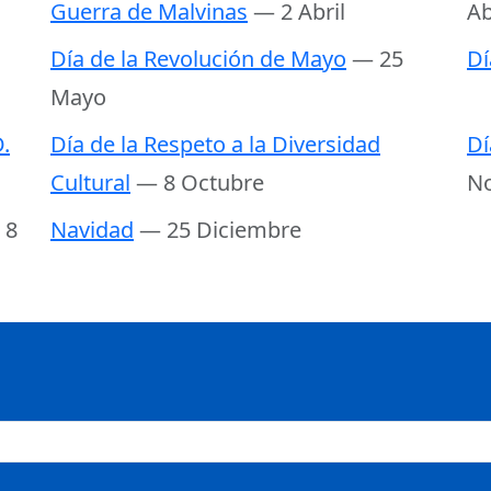
Guerra de Malvinas
— 2 Abril
Ab
Día de la Revolución de Mayo
— 25
Dí
Mayo
.
Día de la Respeto a la Diversidad
Dí
Cultural
— 8 Octubre
N
 8
Navidad
— 25 Diciembre