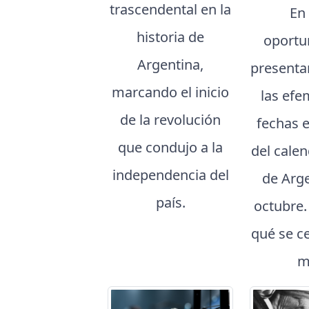
trascendental en la
En
historia de
oportu
Argentina,
presenta
marcando el inicio
las efe
de la revolución
fechas 
que condujo a la
del cale
independencia del
de Arg
país.
octubre
qué se c
m