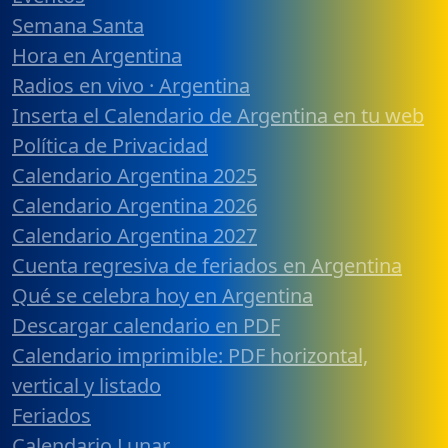
Semana Santa
Hora en Argentina
Radios en vivo · Argentina
Inserta el Calendario de Argentina en tu web
Política de Privacidad
Calendario Argentina 2025
Calendario Argentina 2026
Calendario Argentina 2027
Cuenta regresiva de feriados en Argentina
Qué se celebra hoy en Argentina
Descargar calendario en PDF
Calendario imprimible: PDF horizontal,
vertical y listado
Feriados
Calendario Lunar