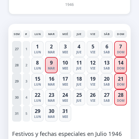
1946
SEM
#
LUN
MAR
MIÉ
JUE
VIE
SÁB
DOM
1
2
3
4
5
6
7
27
1
LUN
MAR
MIE
JUE
VIE
SAB
DOM
8
9
10
11
12
13
14
28
2
LUN
MAR
MIE
JUE
VIE
SAB
DOM
15
16
17
18
19
20
21
29
3
LUN
MAR
MIE
JUE
VIE
SAB
DOM
22
23
24
25
26
27
28
30
4
LUN
MAR
MIE
JUE
VIE
SAB
DOM
29
30
31
31
5
LUN
MAR
MIE
Festivos y fechas especiales en Julio 1946