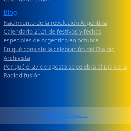
Blog
Nacimiento de la revolución Argentina
Calendario 2021 de festivos y fechas
especiales de Argentina en octubre
En qué consiste la celebración del Día del
Archivista
Por qué el 27 de agosto se celebra el Día de la
Radiodifusión
Calendario 2026 Argentina