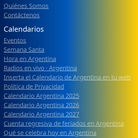
Quiénes Somos
Contáctenos
Calendarios
Eventos
Semana Santa
Hora en Argentina
Radios en vivo · Argentina
Inserta el Calendario de Argentina en tu web
Política de Privacidad
Calendario Argentina 2025
Calendario Argentina 2026
Calendario Argentina 2027
Cuenta regresiva de feriados en Argentina
Qué se celebra hoy en Argentina