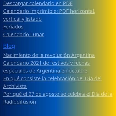
Descargar calendario en PDF
Calendario imprimible: PDF horizontal,
vertical y listado
Feriados
Calendario Lunar
Blog
Nacimiento de la revolución Argentina
Calendario 2021 de festivos y fechas
especiales de Argentina en octubre
En qué consiste la celebración del Día del
Archivista
Por qué el 27 de agosto se celebra el Día de la
Radiodifusión