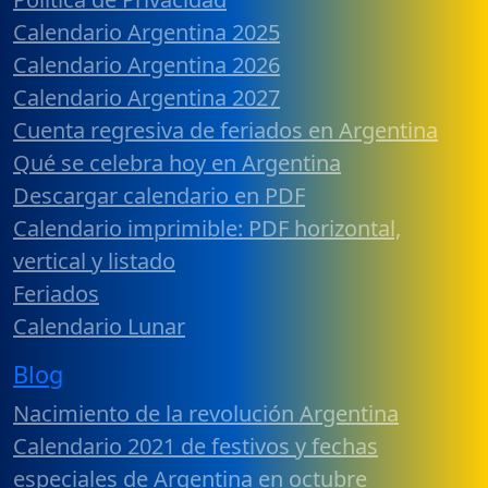
Calendario Argentina 2025
Calendario Argentina 2026
Calendario Argentina 2027
Cuenta regresiva de feriados en Argentina
Qué se celebra hoy en Argentina
Descargar calendario en PDF
Calendario imprimible: PDF horizontal,
vertical y listado
Feriados
Calendario Lunar
Blog
Nacimiento de la revolución Argentina
Calendario 2021 de festivos y fechas
especiales de Argentina en octubre