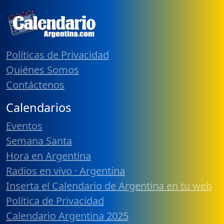
Políticas de Privacidad
Quiénes Somos
Contáctenos
Calendarios
Eventos
Semana Santa
Hora en Argentina
Radios en vivo · Argentina
Inserta el Calendario de Argentina en tu web
Política de Privacidad
Calendario Argentina 2025