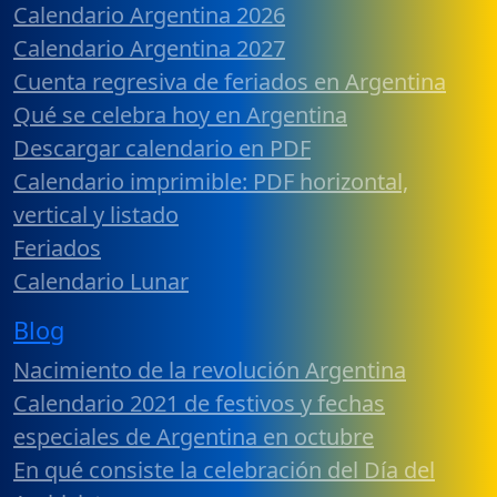
Calendario Argentina 2026
Calendario Argentina 2027
Cuenta regresiva de feriados en Argentina
Qué se celebra hoy en Argentina
Descargar calendario en PDF
Calendario imprimible: PDF horizontal,
vertical y listado
Feriados
Calendario Lunar
Blog
Nacimiento de la revolución Argentina
Calendario 2021 de festivos y fechas
especiales de Argentina en octubre
En qué consiste la celebración del Día del