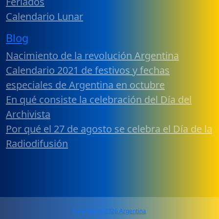
Feriados
Calendario Lunar
Blog
Nacimiento de la revolución Argentina
Calendario 2021 de festivos y fechas
especiales de Argentina en octubre
En qué consiste la celebración del Día del
Archivista
Por qué el 27 de agosto se celebra el Día de la
Radiodifusión
Calendario 2026 Argentina