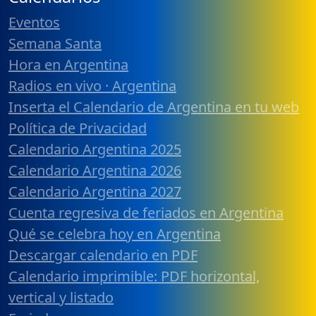
Eventos
Semana Santa
Hora en Argentina
Radios en vivo · Argentina
Inserta el Calendario de Argentina en tu web
Política de Privacidad
Calendario Argentina 2025
Calendario Argentina 2026
Calendario Argentina 2027
Cuenta regresiva de feriados en Argentina
Qué se celebra hoy en Argentina
Descargar calendario en PDF
Calendario imprimible: PDF horizontal,
vertical y listado