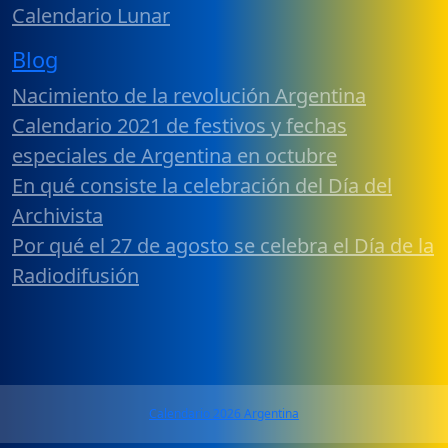
Calendario Lunar
Blog
Nacimiento de la revolución Argentina
Calendario 2021 de festivos y fechas
especiales de Argentina en octubre
En qué consiste la celebración del Día del
Archivista
Por qué el 27 de agosto se celebra el Día de la
Radiodifusión
Calendario 2026 Argentina