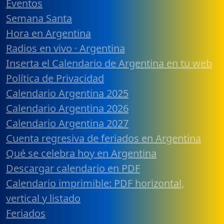
Eventos
Semana Santa
Hora en Argentina
Radios en vivo · Argentina
Inserta el Calendario de Argentina en tu web
Política de Privacidad
Calendario Argentina 2025
Calendario Argentina 2026
Calendario Argentina 2027
Cuenta regresiva de feriados en Argentina
Qué se celebra hoy en Argentina
Descargar calendario en PDF
Calendario imprimible: PDF horizontal,
vertical y listado
Feriados