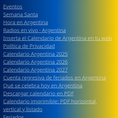
Eventos
Semana Santa
Hora en Argentina
Radios en vivo · Argentina
Inserta el Calendario de Argentina en tu web
Política de Privacidad
Calendario Argentina 2025
Calendario Argentina 2026
Calendario Argentina 2027
Cuenta regresiva de feriados en Argentina
Qué se celebra hoy en Argentina
Descargar calendario en PDF
Calendario imprimible: PDF horizontal,
vertical y listado
Feriados