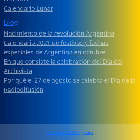
Calendario Lunar
Blog
Nacimiento de la revolución Argentina
Calendario 2021 de festivos y fechas
especiales de Argentina en octubre
En qué consiste la celebración del Día del
Archivista
Por qué el 27 de agosto se celebra el Día de la
Radiodifusión
Calendario 2026 Argentina