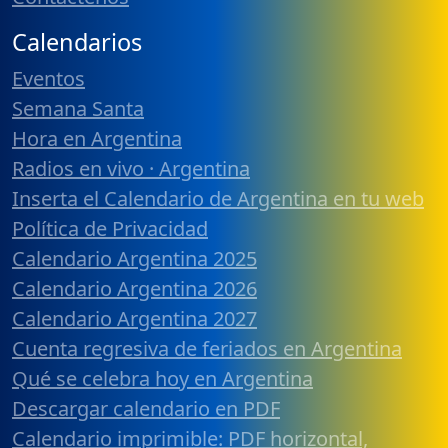
Calendarios
Eventos
Semana Santa
Hora en Argentina
Radios en vivo · Argentina
Inserta el Calendario de Argentina en tu web
Política de Privacidad
Calendario Argentina 2025
Calendario Argentina 2026
Calendario Argentina 2027
Cuenta regresiva de feriados en Argentina
Qué se celebra hoy en Argentina
Descargar calendario en PDF
Calendario imprimible: PDF horizontal,