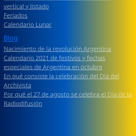
vertical y listado
Feriados
Calendario Lunar
Blog
Nacimiento de la revolución Argentina
Calendario 2021 de festivos y fechas
especiales de Argentina en octubre
En qué consiste la celebración del Día del
Archivista
Por qué el 27 de agosto se celebra el Día de la
Radiodifusión