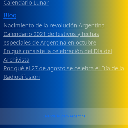
Calendario Lunar
Blog
Nacimiento de la revolución Argentina
Calendario 2021 de festivos y fechas
especiales de Argentina en octubre
En qué consiste la celebración del Día del
Archivista
Por qué el 27 de agosto se celebra el Día de la
Radiodifusión
Calendario 2026 Argentina