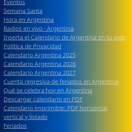
Eventos
Semana Santa
Hora en Argentina
Radios en vivo · Argentina
Inserta el Calendario de Argentina en tu web
Política de Privacidad
Calendario Argentina 2025
Calendario Argentina 2026
Calendario Argentina 2027
Cuenta regresiva de feriados en Argentina
Qué se celebra hoy en Argentina
Descargar calendario en PDF
Calendario imprimible: PDF horizontal,
vertical y listado
Feriados