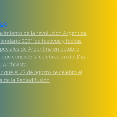
log
cimiento de la revolución Argentina
lendario 2021 de festivos y fechas
peciales de Argentina en octubre
 qué consiste la celebración del Día
l Archivista
r qué el 27 de agosto se celebra el
a de la Radiodifusión