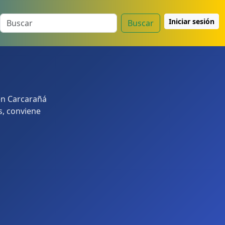
Iniciar sesión
Buscar
en Carcarañá
s, conviene