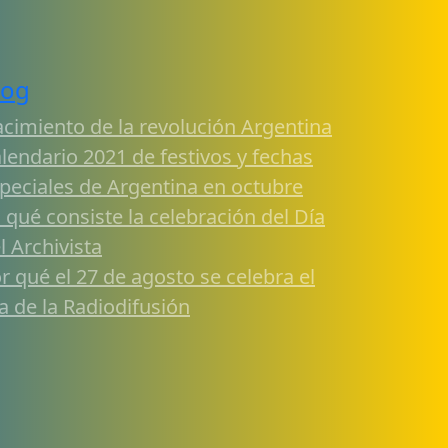
log
cimiento de la revolución Argentina
lendario 2021 de festivos y fechas
peciales de Argentina en octubre
 qué consiste la celebración del Día
l Archivista
r qué el 27 de agosto se celebra el
a de la Radiodifusión