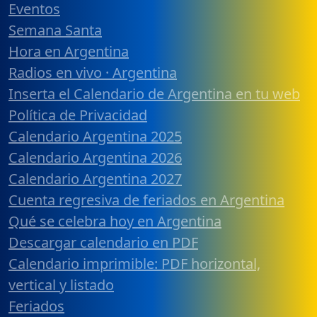
Eventos
Semana Santa
Hora en Argentina
Radios en vivo · Argentina
Inserta el Calendario de Argentina en tu web
Política de Privacidad
Calendario Argentina 2025
Calendario Argentina 2026
Calendario Argentina 2027
Cuenta regresiva de feriados en Argentina
Qué se celebra hoy en Argentina
Descargar calendario en PDF
Calendario imprimible: PDF horizontal,
vertical y listado
Feriados