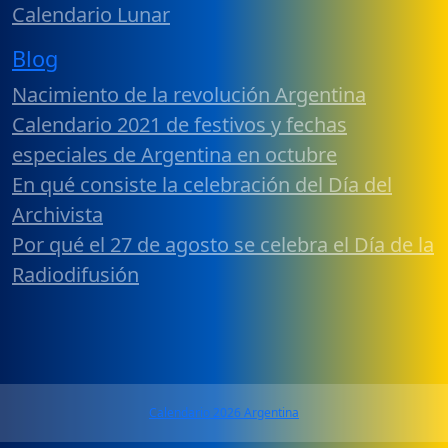
Calendario Lunar
Blog
Nacimiento de la revolución Argentina
Calendario 2021 de festivos y fechas
especiales de Argentina en octubre
En qué consiste la celebración del Día del
Archivista
Por qué el 27 de agosto se celebra el Día de la
Radiodifusión
Calendario 2026 Argentina