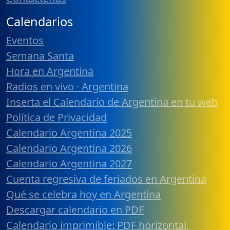
Calendarios
Eventos
Semana Santa
Hora en Argentina
Radios en vivo · Argentina
Inserta el Calendario de Argentina en tu web
Política de Privacidad
Calendario Argentina 2025
Calendario Argentina 2026
Calendario Argentina 2027
Cuenta regresiva de feriados en Argentina
Qué se celebra hoy en Argentina
Descargar calendario en PDF
Calendario imprimible: PDF horizontal,