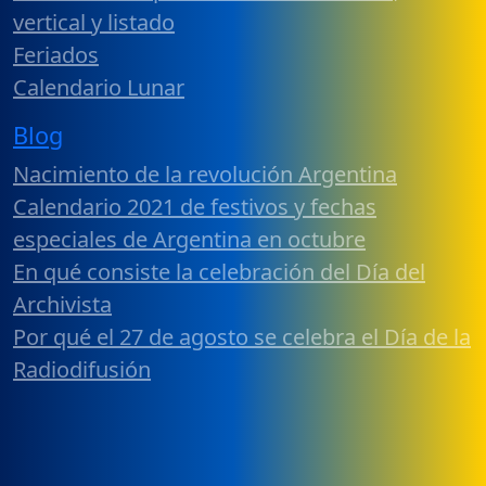
vertical y listado
Feriados
Calendario Lunar
Blog
Nacimiento de la revolución Argentina
Calendario 2021 de festivos y fechas
especiales de Argentina en octubre
En qué consiste la celebración del Día del
Archivista
Por qué el 27 de agosto se celebra el Día de la
Radiodifusión