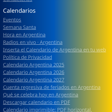
Calendarios
Eventos
Semana Santa
Hora en Argentina
Radios en vivo · Argentina
Inserta el Calendario de Argentina en tu web
Política de Privacidad
Calendario Argentina 2025
Calendario Argentina 2026
Calendario Argentina 2027
Cuenta regresiva de feriados en Argentina
Qué se celebra hoy en Argentina
Descargar calendario en PDF
Calendario imprimible: PDF horizontal,