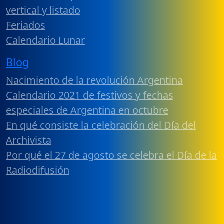
vertical y listado
Feriados
Calendario Lunar
Blog
Nacimiento de la revolución Argentina
Calendario 2021 de festivos y fechas
especiales de Argentina en octubre
En qué consiste la celebración del Día del
Archivista
Por qué el 27 de agosto se celebra el Día de la
Radiodifusión