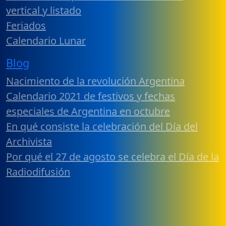
vertical y listado
Feriados
Calendario Lunar
Blog
Nacimiento de la revolución Argentina
Calendario 2021 de festivos y fechas
especiales de Argentina en octubre
En qué consiste la celebración del Día del
Archivista
Por qué el 27 de agosto se celebra el Día de la
Radiodifusión