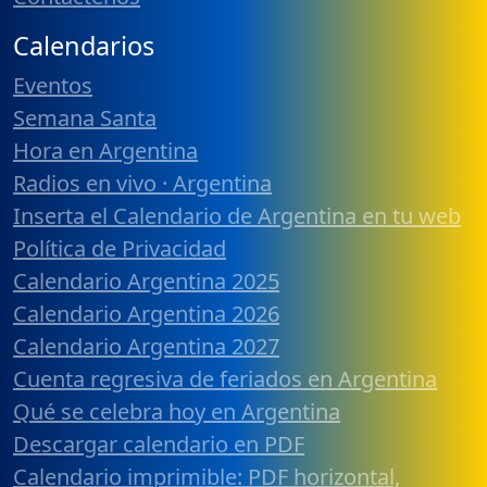
Calendarios
Eventos
Semana Santa
Hora en Argentina
Radios en vivo · Argentina
Inserta el Calendario de Argentina en tu web
Política de Privacidad
Calendario Argentina 2025
Calendario Argentina 2026
Calendario Argentina 2027
Cuenta regresiva de feriados en Argentina
Qué se celebra hoy en Argentina
Descargar calendario en PDF
Calendario imprimible: PDF horizontal,