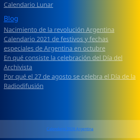
Calendario Lunar
Blog
Nacimiento de la revolución Argentina
Calendario 2021 de festivos y fechas
especiales de Argentina en octubre
En qué consiste la celebración del Día del
Archivista
Por qué el 27 de agosto se celebra el Día de la
Radiodifusión
Calendario 2026 Argentina