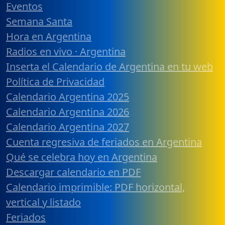
Eventos
Semana Santa
Hora en Argentina
Radios en vivo · Argentina
Inserta el Calendario de Argentina en tu web
Política de Privacidad
Calendario Argentina 2025
Calendario Argentina 2026
Calendario Argentina 2027
Cuenta regresiva de feriados en Argentina
Qué se celebra hoy en Argentina
Descargar calendario en PDF
Calendario imprimible: PDF horizontal,
vertical y listado
Feriados