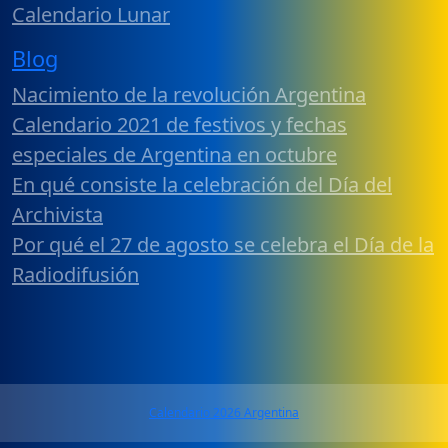
Calendario Lunar
Blog
Nacimiento de la revolución Argentina
Calendario 2021 de festivos y fechas
especiales de Argentina en octubre
En qué consiste la celebración del Día del
Archivista
Por qué el 27 de agosto se celebra el Día de la
Radiodifusión
Calendario 2026 Argentina