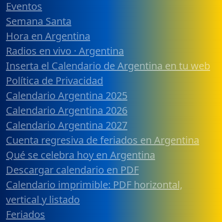
Eventos
Semana Santa
Hora en Argentina
Radios en vivo · Argentina
Inserta el Calendario de Argentina en tu web
Política de Privacidad
Calendario Argentina 2025
Calendario Argentina 2026
Calendario Argentina 2027
Cuenta regresiva de feriados en Argentina
Qué se celebra hoy en Argentina
Descargar calendario en PDF
Calendario imprimible: PDF horizontal,
vertical y listado
Feriados