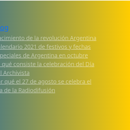
log
cimiento de la revolución Argentina
lendario 2021 de festivos y fechas
peciales de Argentina en octubre
 qué consiste la celebración del Día
l Archivista
r qué el 27 de agosto se celebra el
a de la Radiodifusión