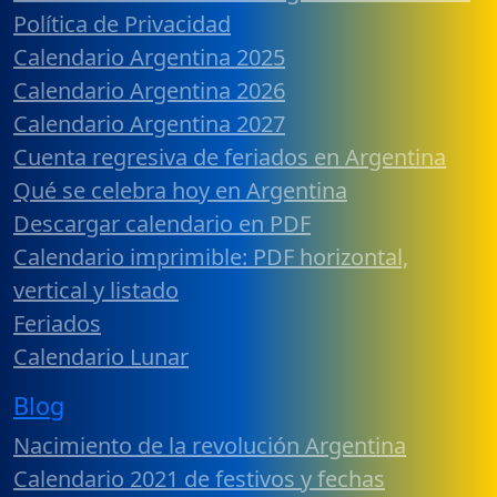
Política de Privacidad
Calendario Argentina 2025
Calendario Argentina 2026
Calendario Argentina 2027
Cuenta regresiva de feriados en Argentina
Qué se celebra hoy en Argentina
Descargar calendario en PDF
Calendario imprimible: PDF horizontal,
vertical y listado
Feriados
Calendario Lunar
Blog
Nacimiento de la revolución Argentina
Calendario 2021 de festivos y fechas