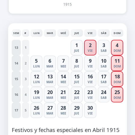
1915
SEM
#
LUN
MAR
MIÉ
JUE
VIE
SÁB
DOM
1
2
3
4
13
1
JUE
VIE
SAB
DOM
5
6
7
8
9
10
11
14
2
LUN
MAR
MIE
JUE
VIE
SAB
DOM
12
13
14
15
16
17
18
15
3
LUN
MAR
MIE
JUE
VIE
SAB
DOM
19
20
21
22
23
24
25
16
4
LUN
MAR
MIE
JUE
VIE
SAB
DOM
26
27
28
29
30
17
5
LUN
MAR
MIE
JUE
VIE
Festivos y fechas especiales en Abril 1915