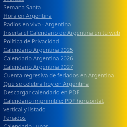
Semana Santa
Hora en Argentina
Radios en vivo · Argentina
Inserta el Calendario de Argentina en tu web
Política de Privacidad
Calendario Argentina 2025
Calendario Argentina 2026
Calendario Argentina 2027
Cuenta regresiva de feriados en Argentina
Qué se celebra hoy en Argentina
Descargar calendario en PDF
Calendario imprimible: PDF horizontal,
vertical y listado
Feriados
Calendario Lunar