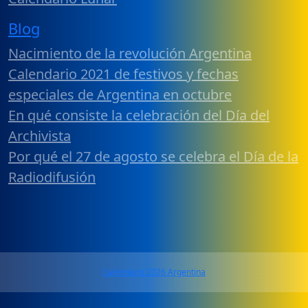
Blog
Nacimiento de la revolución Argentina
Calendario 2021 de festivos y fechas
especiales de Argentina en octubre
En qué consiste la celebración del Día del
Archivista
Por qué el 27 de agosto se celebra el Día de la
Radiodifusión
Calendario 2026 Argentina