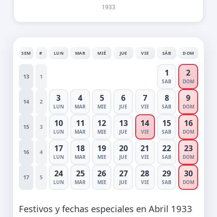
1933
SEM
#
LUN
MAR
MIÉ
JUE
VIE
SÁB
DOM
1
2
13
1
SAB
DOM
3
4
5
6
7
8
9
14
2
LUN
MAR
MIE
JUE
VIE
SAB
DOM
10
11
12
13
14
15
16
15
3
LUN
MAR
MIE
JUE
VIE
SAB
DOM
17
18
19
20
21
22
23
16
4
LUN
MAR
MIE
JUE
VIE
SAB
DOM
24
25
26
27
28
29
30
17
5
LUN
MAR
MIE
JUE
VIE
SAB
DOM
Festivos y fechas especiales en Abril 1933