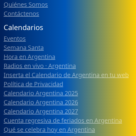
Quiénes Somos
Contáctenos
Calendarios
Eventos
Semana Santa
Hora en Argentina
Radios en vivo · Argentina
Inserta el Calendario de Argentina en tu web
Política de Privacidad
Calendario Argentina 2025
Calendario Argentina 2026
Calendario Argentina 2027
Cuenta regresiva de feriados en Argentina
Qué se celebra hoy en Argentina