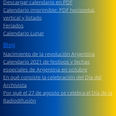
Descargar calendario en PDF
Calendario imprimible: PDF horizontal,
vertical y listado
Feriados
Calendario Lunar
Blog
Nacimiento de la revolución Argentina
Calendario 2021 de festivos y fechas
especiales de Argentina en octubre
En qué consiste la celebración del Día del
Archivista
Por qué el 27 de agosto se celebra el Día de la
Radiodifusión