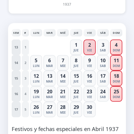
1937
SEM
#
LUN
MAR
MIÉ
JUE
VIE
SÁB
DOM
1
2
3
4
13
1
JUE
VIE
SAB
DOM
5
6
7
8
9
10
11
14
2
LUN
MAR
MIE
JUE
VIE
SAB
DOM
12
13
14
15
16
17
18
15
3
LUN
MAR
MIE
JUE
VIE
SAB
DOM
19
20
21
22
23
24
25
16
4
LUN
MAR
MIE
JUE
VIE
SAB
DOM
26
27
28
29
30
17
5
LUN
MAR
MIE
JUE
VIE
Festivos y fechas especiales en Abril 1937