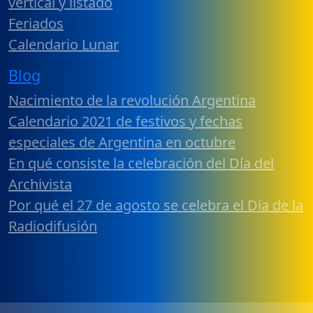
vertical y listado
Feriados
Calendario Lunar
Blog
Nacimiento de la revolución Argentina
Calendario 2021 de festivos y fechas
especiales de Argentina en octubre
En qué consiste la celebración del Día del
Archivista
Por qué el 27 de agosto se celebra el Día de la
Radiodifusión