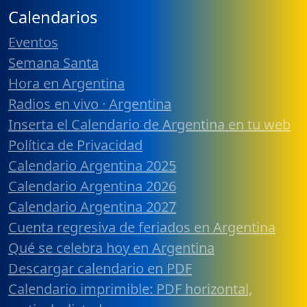
Calendarios
Eventos
Semana Santa
Hora en Argentina
Radios en vivo · Argentina
Inserta el Calendario de Argentina en tu web
Política de Privacidad
Calendario Argentina 2025
Calendario Argentina 2026
Calendario Argentina 2027
Cuenta regresiva de feriados en Argentina
Qué se celebra hoy en Argentina
Descargar calendario en PDF
Calendario imprimible: PDF horizontal,