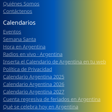
Quiénes Somos
Contáctenos
Calendarios
Eventos
Semana Santa
Hora en Argentina
Radios en vivo · Argentina
Inserta el Calendario de Argentina en tu web
Política de Privacidad
Calendario Argentina 2025
Calendario Argentina 2026
Calendario Argentina 2027
Cuenta regresiva de feriados en Argentina
Qué se celebra hoy en Argentina