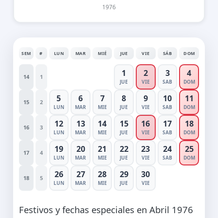
1976
SEM
#
LUN
MAR
MIÉ
JUE
VIE
SÁB
DOM
1
2
3
4
14
1
JUE
VIE
SAB
DOM
5
6
7
8
9
10
11
15
2
LUN
MAR
MIE
JUE
VIE
SAB
DOM
12
13
14
15
16
17
18
16
3
LUN
MAR
MIE
JUE
VIE
SAB
DOM
19
20
21
22
23
24
25
17
4
LUN
MAR
MIE
JUE
VIE
SAB
DOM
26
27
28
29
30
18
5
LUN
MAR
MIE
JUE
VIE
Festivos y fechas especiales en Abril 1976