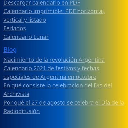
Descargar calendario en PDF
Calendario imprimible: PDF horizontal,
vertical y listado
Feriados
Calendario Lunar
Blog
Nacimiento de la revolución Argentina
Calendario 2021 de festivos y fechas
especiales de Argentina en octubre
En qué consiste la celebración del Día del
Archivista
Por qué el 27 de agosto se celebra el Día de la
Radiodifusión