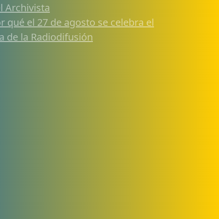
l Archivista
r qué el 27 de agosto se celebra el
a de la Radiodifusión