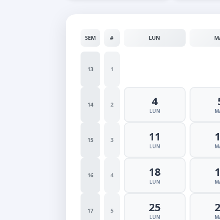
SEM
#
LUN
M
13
1
4
14
2
LUN
M
11
15
3
LUN
M
18
16
4
LUN
M
25
17
5
LUN
M