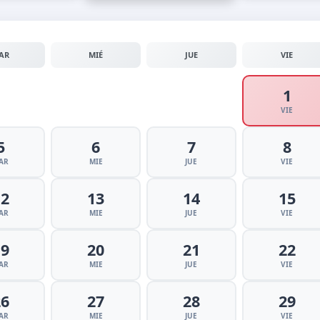
AR
MIÉ
JUE
VIE
1
VIE
5
6
7
8
AR
MIE
JUE
VIE
12
13
14
15
AR
MIE
JUE
VIE
19
20
21
22
AR
MIE
JUE
VIE
26
27
28
29
AR
MIE
JUE
VIE