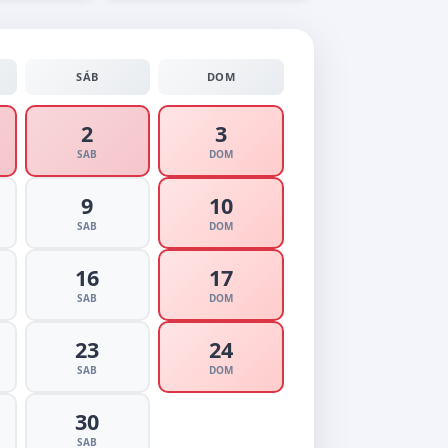
SÁB
DOM
2
3
SAB
DOM
9
10
SAB
DOM
16
17
SAB
DOM
23
24
SAB
DOM
30
SAB