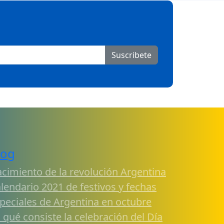
Suscribete
log
cimiento de la revolución Argentina
lendario 2021 de festivos y fechas
peciales de Argentina en octubre
 qué consiste la celebración del Día