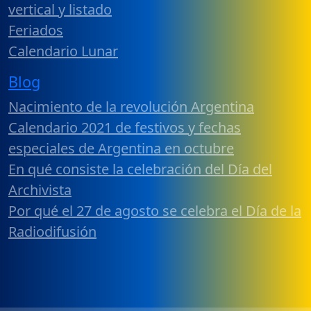
vertical y listado
Feriados
Calendario Lunar
Blog
Nacimiento de la revolución Argentina
Calendario 2021 de festivos y fechas
especiales de Argentina en octubre
En qué consiste la celebración del Día del
Archivista
Por qué el 27 de agosto se celebra el Día de la
Radiodifusión