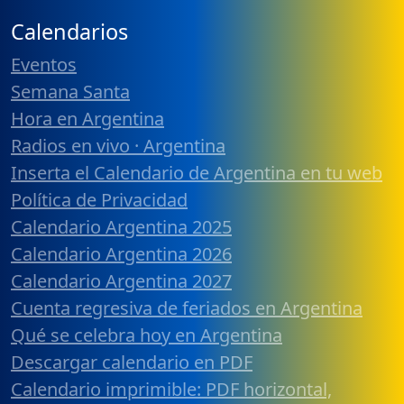
Calendarios
Eventos
Semana Santa
Hora en Argentina
Radios en vivo · Argentina
Inserta el Calendario de Argentina en tu web
Política de Privacidad
Calendario Argentina 2025
Calendario Argentina 2026
Calendario Argentina 2027
Cuenta regresiva de feriados en Argentina
Qué se celebra hoy en Argentina
Descargar calendario en PDF
Calendario imprimible: PDF horizontal,