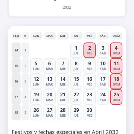
2032
SEM
#
LUN
MAR
MIÉ
JUE
VIE
SÁB
DOM
1
2
3
4
14
1
JUE
VIE
SAB
DOM
5
6
7
8
9
10
11
15
2
LUN
MAR
MIE
JUE
VIE
SAB
DOM
12
13
14
15
16
17
18
16
3
LUN
MAR
MIE
JUE
VIE
SAB
DOM
19
20
21
22
23
24
25
17
4
LUN
MAR
MIE
JUE
VIE
SAB
DOM
26
27
28
29
30
18
5
LUN
MAR
MIE
JUE
VIE
Festivos y fechas especiales en Abril 2032