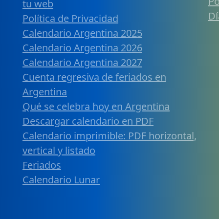
Po
tu web
Dí
Política de Privacidad
Calendario Argentina 2025
Calendario Argentina 2026
Calendario Argentina 2027
Cuenta regresiva de feriados en
Argentina
Qué se celebra hoy en Argentina
Descargar calendario en PDF
Calendario imprimible: PDF horizontal,
vertical y listado
Feriados
Calendario Lunar