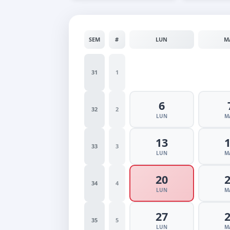
SEM
#
LUN
M
31
1
6
32
2
LUN
M
13
33
3
LUN
M
20
34
4
LUN
M
27
35
5
LUN
M