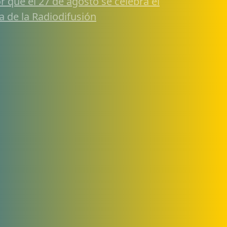
r qué el 27 de agosto se celebra el
a de la Radiodifusión