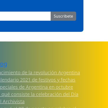
Suscribete
log
cimiento de la revolución Argentina
lendario 2021 de festivos y fechas
peciales de Argentina en octubre
 qué consiste la celebración del Día
l Archivista