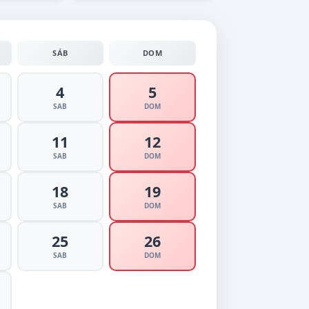
SÁB
DOM
4
5
SAB
DOM
11
12
SAB
DOM
18
19
SAB
DOM
25
26
SAB
DOM