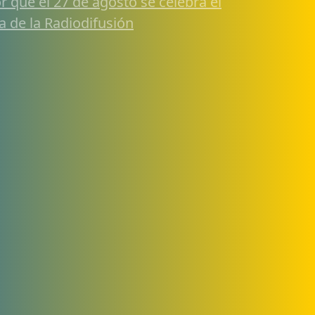
r qué el 27 de agosto se celebra el
a de la Radiodifusión