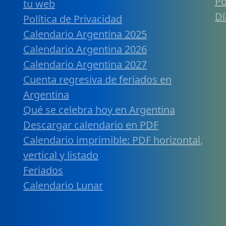
Po
tu web
Dí
Política de Privacidad
Calendario Argentina 2025
Calendario Argentina 2026
Calendario Argentina 2027
Cuenta regresiva de feriados en
Argentina
Qué se celebra hoy en Argentina
Descargar calendario en PDF
Calendario imprimible: PDF horizontal,
vertical y listado
Feriados
Calendario Lunar