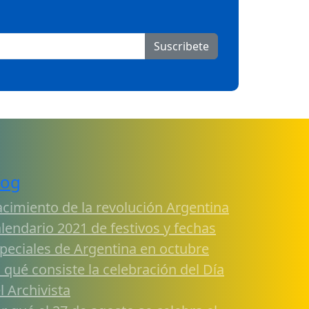
Suscribete
log
cimiento de la revolución Argentina
lendario 2021 de festivos y fechas
peciales de Argentina en octubre
 qué consiste la celebración del Día
l Archivista