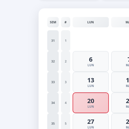
SEM
#
LUN
M
31
1
6
32
2
LUN
M
13
33
3
LUN
M
20
34
4
LUN
M
27
35
5
LUN
M