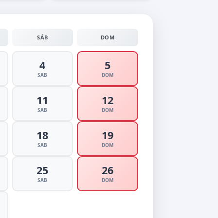
SÁB
DOM
4
5
SAB
DOM
11
12
SAB
DOM
18
19
SAB
DOM
25
26
SAB
DOM