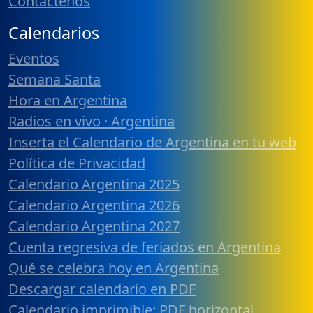
Contáctenos
Calendarios
Eventos
Semana Santa
Hora en Argentina
Radios en vivo · Argentina
Inserta el Calendario de Argentina en tu web
Política de Privacidad
Calendario Argentina 2025
Calendario Argentina 2026
Calendario Argentina 2027
Cuenta regresiva de feriados en Argentina
Qué se celebra hoy en Argentina
Descargar calendario en PDF
Calendario imprimible: PDF horizontal,