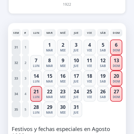
1922
SEM
#
LUN
MAR
MIÉ
JUE
VIE
SÁB
DOM
1
2
3
4
5
6
31
1
MAR
MIE
JUE
VIE
SAB
DOM
7
8
9
10
11
12
13
32
2
LUN
MAR
MIE
JUE
VIE
SAB
DOM
14
15
16
17
18
19
20
33
3
LUN
MAR
MIE
JUE
VIE
SAB
DOM
21
22
23
24
25
26
27
34
4
LUN
MAR
MIE
JUE
VIE
SAB
DOM
28
29
30
31
35
5
LUN
MAR
MIE
JUE
Festivos y fechas especiales en Agosto