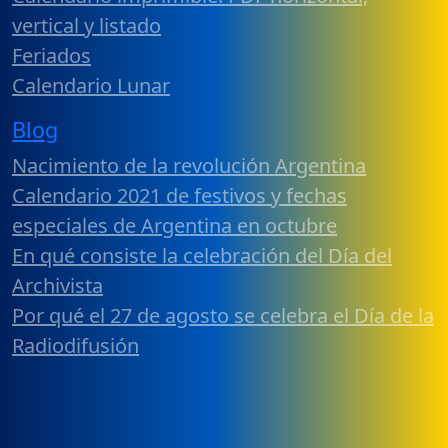
vertical y listado
Feriados
Calendario Lunar
Blog
Nacimiento de la revolución Argentina
Calendario 2021 de festivos y fechas
especiales de Argentina en octubre
En qué consiste la celebración del Día del
Archivista
Por qué el 27 de agosto se celebra el Día de la
Radiodifusión