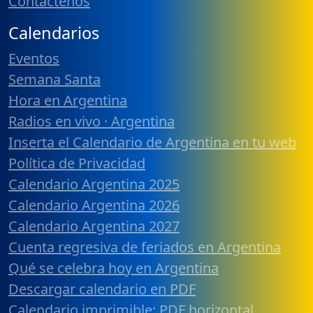
Contáctenos
Calendarios
Eventos
Semana Santa
Hora en Argentina
Radios en vivo · Argentina
Inserta el Calendario de Argentina en tu web
Política de Privacidad
Calendario Argentina 2025
Calendario Argentina 2026
Calendario Argentina 2027
Cuenta regresiva de feriados en Argentina
Qué se celebra hoy en Argentina
Descargar calendario en PDF
Calendario imprimible: PDF horizontal,