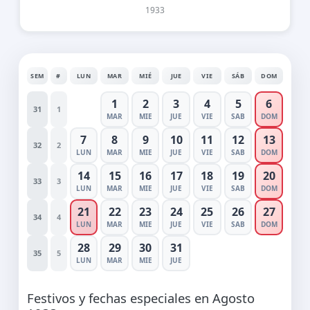
1933
SEM
#
LUN
MAR
MIÉ
JUE
VIE
SÁB
DOM
1
2
3
4
5
6
31
1
MAR
MIE
JUE
VIE
SAB
DOM
7
8
9
10
11
12
13
32
2
LUN
MAR
MIE
JUE
VIE
SAB
DOM
14
15
16
17
18
19
20
33
3
LUN
MAR
MIE
JUE
VIE
SAB
DOM
21
22
23
24
25
26
27
34
4
LUN
MAR
MIE
JUE
VIE
SAB
DOM
28
29
30
31
35
5
LUN
MAR
MIE
JUE
Festivos y fechas especiales en Agosto