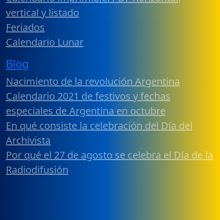
vertical y listado
Feriados
Calendario Lunar
Blog
Nacimiento de la revolución Argentina
Calendario 2021 de festivos y fechas
especiales de Argentina en octubre
En qué consiste la celebración del Día del
Archivista
Por qué el 27 de agosto se celebra el Día de la
Radiodifusión