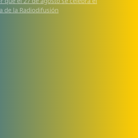
r qué el 27 de agosto se celebra el
a de la Radiodifusión