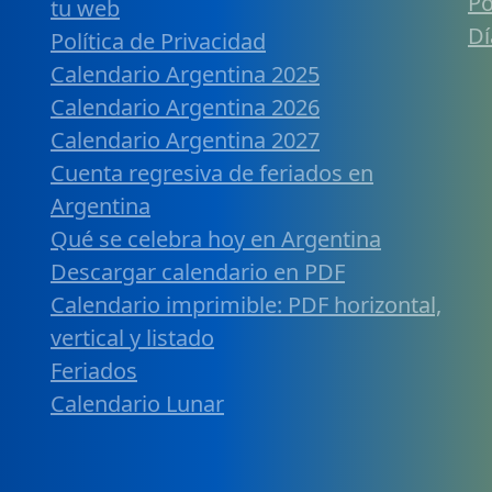
Po
tu web
Dí
Política de Privacidad
Calendario Argentina 2025
Calendario Argentina 2026
Calendario Argentina 2027
Cuenta regresiva de feriados en
Argentina
Qué se celebra hoy en Argentina
Descargar calendario en PDF
Calendario imprimible: PDF horizontal,
vertical y listado
Feriados
Calendario Lunar