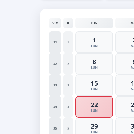
SEM
#
LUN
M
1
31
1
LUN
M
8
32
2
LUN
M
15
33
3
LUN
M
22
34
4
LUN
M
29
35
5
LUN
M