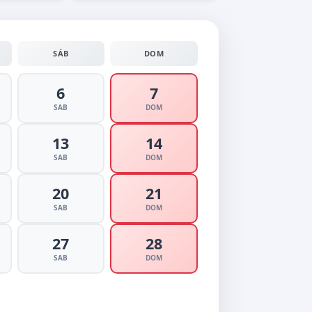
SÁB
DOM
6
7
SAB
DOM
13
14
SAB
DOM
20
21
SAB
DOM
27
28
SAB
DOM