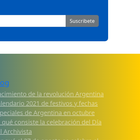
Suscribete
log
cimiento de la revolución Argentina
lendario 2021 de festivos y fechas
peciales de Argentina en octubre
 qué consiste la celebración del Día
l Archivista