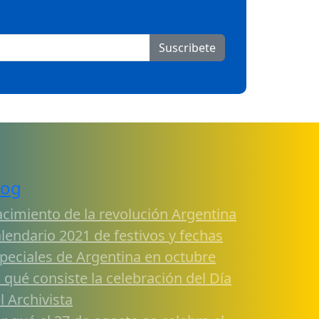
Suscribete
log
cimiento de la revolución Argentina
lendario 2021 de festivos y fechas
peciales de Argentina en octubre
 qué consiste la celebración del Día
l Archivista