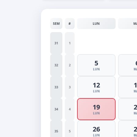
SEM
#
LUN
M
31
1
5
32
2
LUN
M
12
33
3
LUN
M
19
34
4
LUN
M
26
35
5
LUN
M