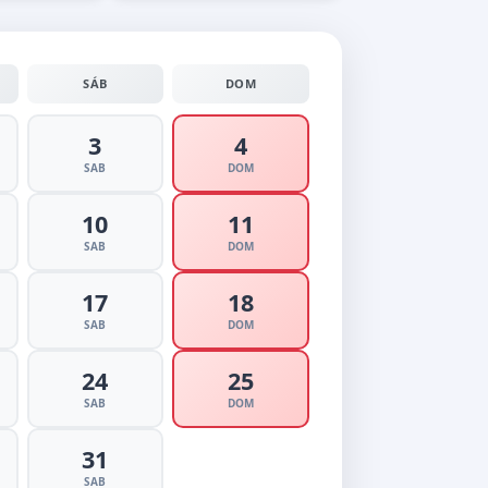
SÁB
DOM
3
4
SAB
DOM
10
11
SAB
DOM
17
18
SAB
DOM
24
25
SAB
DOM
31
SAB