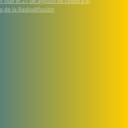
r qué el 27 de agosto se celebra el
a de la Radiodifusión