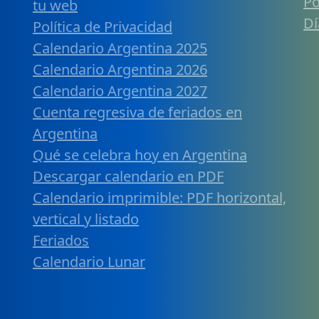
Po
tu web
Dí
Política de Privacidad
Calendario Argentina 2025
Calendario Argentina 2026
Calendario Argentina 2027
Cuenta regresiva de feriados en
Argentina
Qué se celebra hoy en Argentina
Descargar calendario en PDF
Calendario imprimible: PDF horizontal,
vertical y listado
Feriados
Calendario Lunar