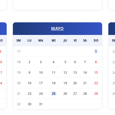
MAYO
DO
SM
LU
MA
MI
JU
VI
SA
DO
S
3
17
1
2
10
18
2
3
4
5
6
7
8
2
17
19
9
10
11
12
13
14
15
2
24
20
16
17
18
19
20
21
22
2
21
23
24
25
26
27
28
29
2
22
30
31