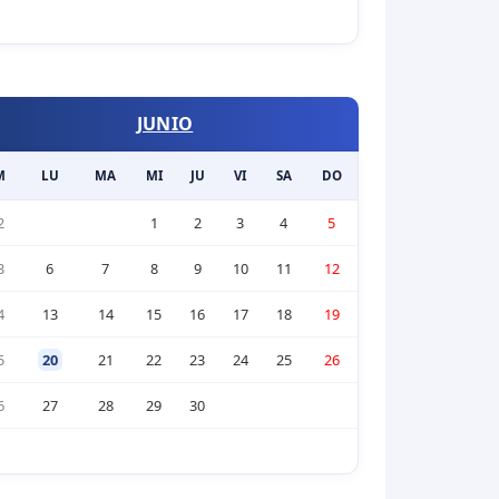
JUNIO
M
LU
MA
MI
JU
VI
SA
DO
2
1
2
3
4
5
3
6
7
8
9
10
11
12
4
13
14
15
16
17
18
19
5
20
21
22
23
24
25
26
6
27
28
29
30