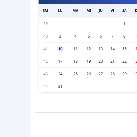
SM
LU
MA
MI
JU
VI
SA
39
1
40
3
4
5
6
7
8
41
10
11
12
13
14
15
42
17
18
19
20
21
22
43
24
25
26
27
28
29
44
31