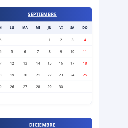
SEPTIEMBRE
M
LU
MA
MI
JU
VI
SA
DO
5
1
2
3
4
6
5
6
7
8
9
10
11
7
12
13
14
15
16
17
18
8
19
20
21
22
23
24
25
9
26
27
28
29
30
DICIEMBRE