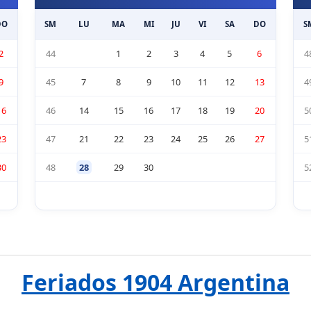
DO
SM
LU
MA
MI
JU
VI
SA
DO
S
2
44
1
2
3
4
5
6
4
9
45
7
8
9
10
11
12
13
4
16
46
14
15
16
17
18
19
20
5
23
47
21
22
23
24
25
26
27
5
30
48
28
29
30
5
Feriados 1904 Argentina