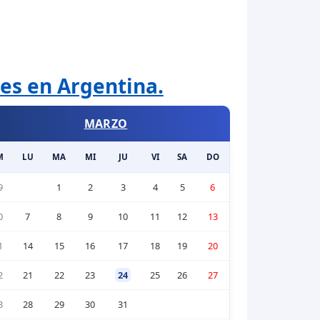
les en Argentina.
MARZO
M
LU
MA
MI
JU
VI
SA
DO
9
1
2
3
4
5
6
0
7
8
9
10
11
12
13
1
14
15
16
17
18
19
20
2
21
22
23
24
25
26
27
3
28
29
30
31