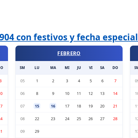
904 con festivos y fecha especia
FEBRERO
DO
SM
LU
MA
MI
JU
VI
SA
DO
S
3
05
1
2
3
4
5
6
7
0
10
06
8
9
10
11
12
13
14
1
17
07
15
16
17
18
19
20
21
1
24
08
22
23
24
25
26
27
28
1
31
09
29
1