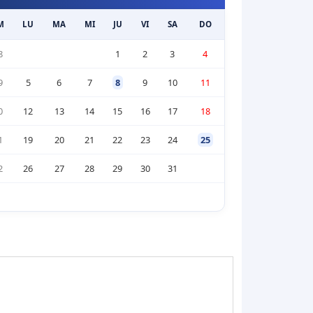
M
LU
MA
MI
JU
VI
SA
DO
8
1
2
3
4
9
5
6
7
8
9
10
11
0
12
13
14
15
16
17
18
1
19
20
21
22
23
24
25
2
26
27
28
29
30
31