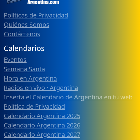
Políticas de Privacidad
Quiénes Somos
Contáctenos
Calendarios
Eventos
Semana Santa
Hora en Argentina
Radios en vivo · Argentina
Inserta el Calendario de Argentina en tu web
Política de Privacidad
Calendario Argentina 2025
Calendario Argentina 2026
Calendario Argentina 2027