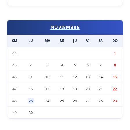
NOVIEMBRE
SM
LU
MA
MI
JU
VI
SA
DO
44
1
45
2
3
4
5
6
7
8
46
9
10
11
12
13
14
15
47
16
17
18
19
20
21
22
48
23
24
25
26
27
28
29
49
30