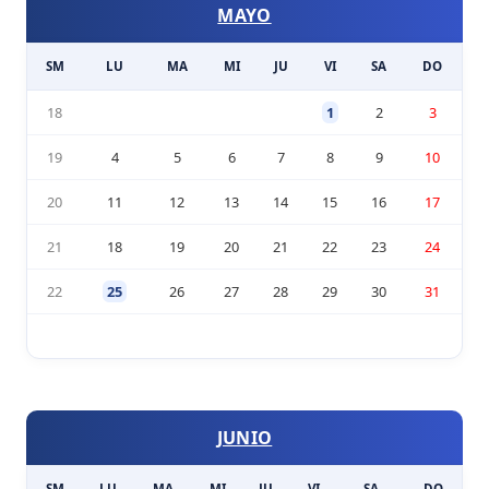
MAYO
SM
LU
MA
MI
JU
VI
SA
DO
18
1
2
3
19
4
5
6
7
8
9
10
20
11
12
13
14
15
16
17
21
18
19
20
21
22
23
24
22
25
26
27
28
29
30
31
JUNIO
SM
LU
MA
MI
JU
VI
SA
DO