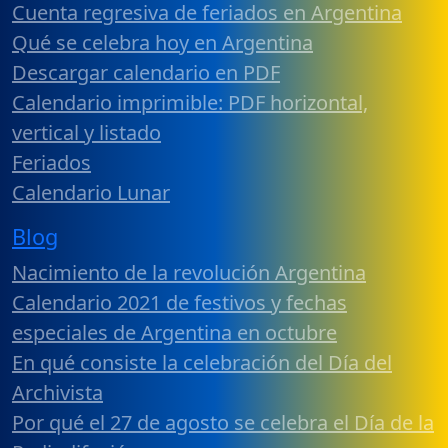
Cuenta regresiva de feriados en Argentina
Qué se celebra hoy en Argentina
Descargar calendario en PDF
Calendario imprimible: PDF horizontal,
vertical y listado
Feriados
Calendario Lunar
Blog
Nacimiento de la revolución Argentina
Calendario 2021 de festivos y fechas
especiales de Argentina en octubre
En qué consiste la celebración del Día del
Archivista
Por qué el 27 de agosto se celebra el Día de la