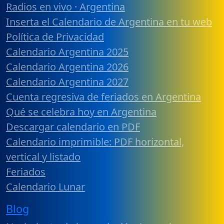
Radios en vivo · Argentina
Inserta el Calendario de Argentina en tu web
Política de Privacidad
Calendario Argentina 2025
Calendario Argentina 2026
Calendario Argentina 2027
Cuenta regresiva de feriados en Argentina
Qué se celebra hoy en Argentina
Descargar calendario en PDF
Calendario imprimible: PDF horizontal,
vertical y listado
Feriados
Calendario Lunar
Blog