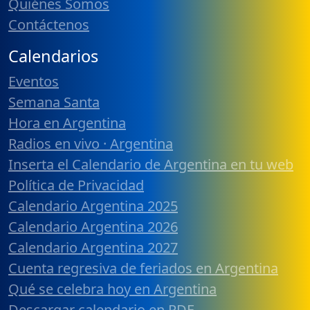
Quiénes Somos
Contáctenos
Calendarios
Eventos
Semana Santa
Hora en Argentina
Radios en vivo · Argentina
Inserta el Calendario de Argentina en tu web
Política de Privacidad
Calendario Argentina 2025
Calendario Argentina 2026
Calendario Argentina 2027
Cuenta regresiva de feriados en Argentina
Qué se celebra hoy en Argentina
Descargar calendario en PDF