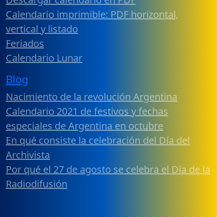
Calendario imprimible: PDF horizontal,
vertical y listado
Feriados
Calendario Lunar
Blog
Nacimiento de la revolución Argentina
Calendario 2021 de festivos y fechas
especiales de Argentina en octubre
En qué consiste la celebración del Día del
Archivista
Por qué el 27 de agosto se celebra el Día de la
Radiodifusión