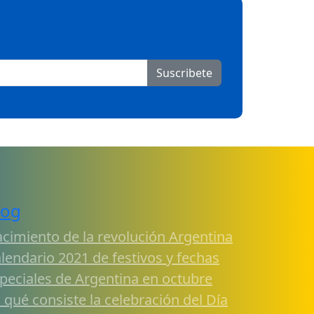
Suscribete
log
cimiento de la revolución Argentina
lendario 2021 de festivos y fechas
peciales de Argentina en octubre
 qué consiste la celebración del Día