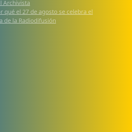
l Archivista
r qué el 27 de agosto se celebra el
a de la Radiodifusión