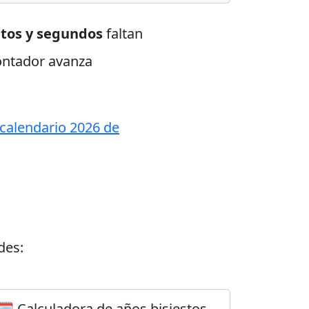
utos y segundos
faltan
contador avanza
calendario 2026 de
des:
🗓️ Calculadora de años bisiestos