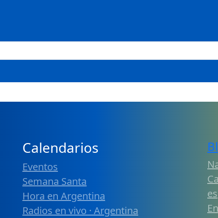
Calendarios
B
Na
Eventos
Ca
Semana Santa
es
Hora en Argentina
En
Radios en vivo · Argentina