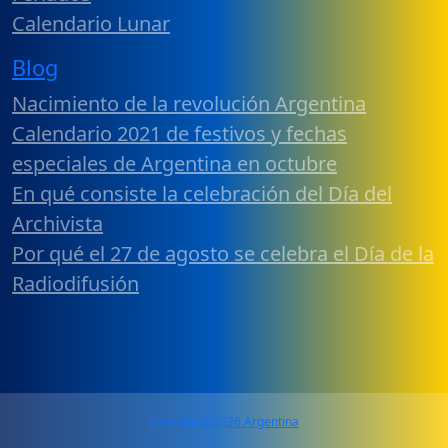
Calendario Lunar
Blog
Nacimiento de la revolución Argentina
Calendario 2021 de festivos y fechas
especiales de Argentina en octubre
En qué consiste la celebración del Día del
Archivista
Por qué el 27 de agosto se celebra el Día de la
Radiodifusión
Calendario 2026 Argentina