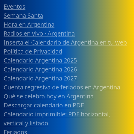
Eventos
Semana Santa
Hora en Argentina
Radios en vivo · Argentina
Inserta el Calendario de Argentina en tu web
Política de Privacidad
Calendario Argentina 2025
Calendario Argentina 2026
Calendario Argentina 2027
Cuenta regresiva de feriados en Argentina
Qué se celebra hoy en Argentina
Descargar calendario en PDF
Calendario imprimible: PDF horizontal,
vertical y listado
Feriados