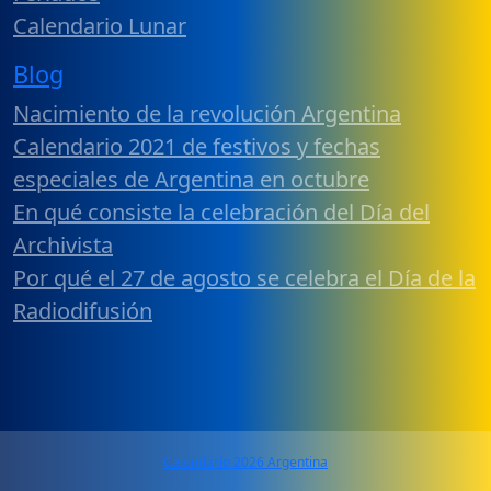
Calendario Lunar
Blog
Nacimiento de la revolución Argentina
Calendario 2021 de festivos y fechas
especiales de Argentina en octubre
En qué consiste la celebración del Día del
Archivista
Por qué el 27 de agosto se celebra el Día de la
Radiodifusión
Calendario 2026 Argentina