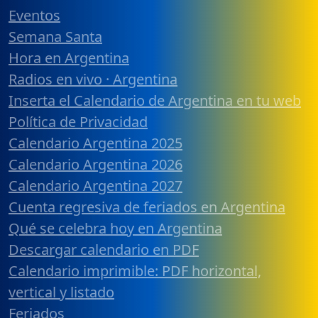
Eventos
Semana Santa
Hora en Argentina
Radios en vivo · Argentina
Inserta el Calendario de Argentina en tu web
Política de Privacidad
Calendario Argentina 2025
Calendario Argentina 2026
Calendario Argentina 2027
Cuenta regresiva de feriados en Argentina
Qué se celebra hoy en Argentina
Descargar calendario en PDF
Calendario imprimible: PDF horizontal,
vertical y listado
Feriados