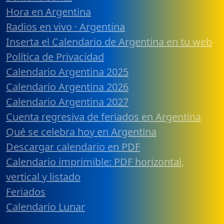
Hora en Argentina
Radios en vivo · Argentina
Inserta el Calendario de Argentina en tu web
Política de Privacidad
Calendario Argentina 2025
Calendario Argentina 2026
Calendario Argentina 2027
Cuenta regresiva de feriados en Argentina
Qué se celebra hoy en Argentina
Descargar calendario en PDF
Calendario imprimible: PDF horizontal,
vertical y listado
Feriados
Calendario Lunar