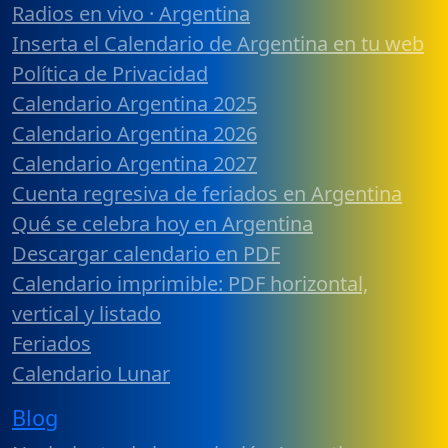
Radios en vivo · Argentina
Inserta el Calendario de Argentina en tu web
Política de Privacidad
Calendario Argentina 2025
Calendario Argentina 2026
Calendario Argentina 2027
Cuenta regresiva de feriados en Argentina
Qué se celebra hoy en Argentina
Descargar calendario en PDF
Calendario imprimible: PDF horizontal,
vertical y listado
Feriados
Calendario Lunar
Blog