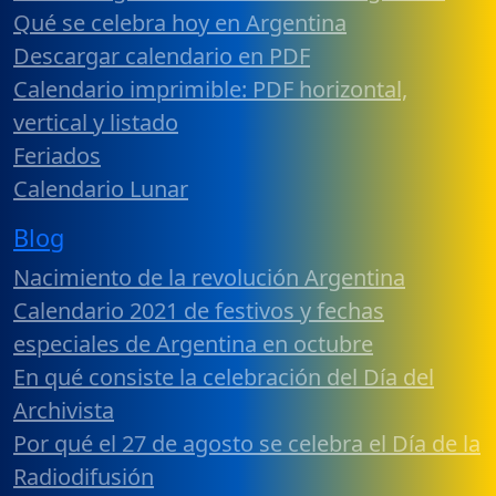
Qué se celebra hoy en Argentina
Descargar calendario en PDF
Calendario imprimible: PDF horizontal,
vertical y listado
Feriados
Calendario Lunar
Blog
Nacimiento de la revolución Argentina
Calendario 2021 de festivos y fechas
especiales de Argentina en octubre
En qué consiste la celebración del Día del
Archivista
Por qué el 27 de agosto se celebra el Día de la
Radiodifusión