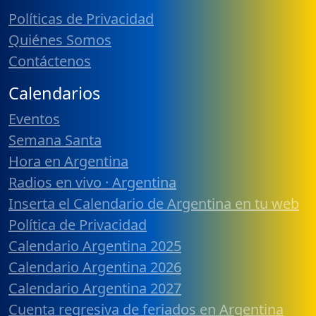
Políticas de Privacidad
Quiénes Somos
Contáctenos
Calendarios
Eventos
Semana Santa
Hora en Argentina
Radios en vivo · Argentina
Inserta el Calendario de Argentina en tu web
Política de Privacidad
Calendario Argentina 2025
Calendario Argentina 2026
Calendario Argentina 2027
Cuenta regresiva de feriados en Argentina