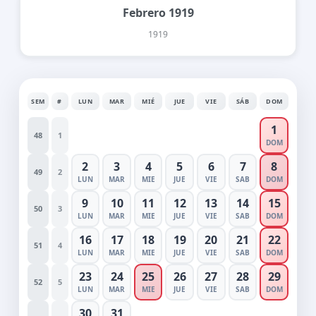
Febrero 1919
1919
SEM
#
LUN
MAR
MIÉ
JUE
VIE
SÁB
DOM
1
48
1
DOM
2
3
4
5
6
7
8
49
2
LUN
MAR
MIE
JUE
VIE
SAB
DOM
9
10
11
12
13
14
15
50
3
LUN
MAR
MIE
JUE
VIE
SAB
DOM
16
17
18
19
20
21
22
51
4
LUN
MAR
MIE
JUE
VIE
SAB
DOM
23
24
25
26
27
28
29
52
5
LUN
MAR
MIE
JUE
VIE
SAB
DOM
30
31