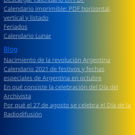
Calendario imprimible: PDF horizontal,
vertical y listado
Feriados
Calendario Lunar
Blog
Nacimiento de la revolución Argentina
Calendario 2021 de festivos y fechas
especiales de Argentina en octubre
En qué consiste la celebración del Día del
Archivista
Por qué el 27 de agosto se celebra el Día de la
Radiodifusión