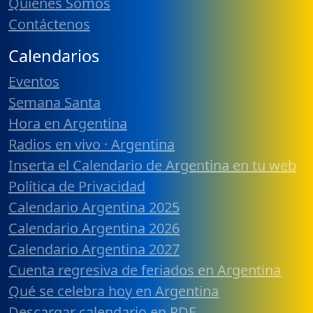
Quiénes Somos
Contáctenos
Calendarios
Eventos
Semana Santa
Hora en Argentina
Radios en vivo · Argentina
Inserta el Calendario de Argentina en tu web
Política de Privacidad
Calendario Argentina 2025
Calendario Argentina 2026
Calendario Argentina 2027
Cuenta regresiva de feriados en Argentina
Qué se celebra hoy en Argentina
Descargar calendario en PDF