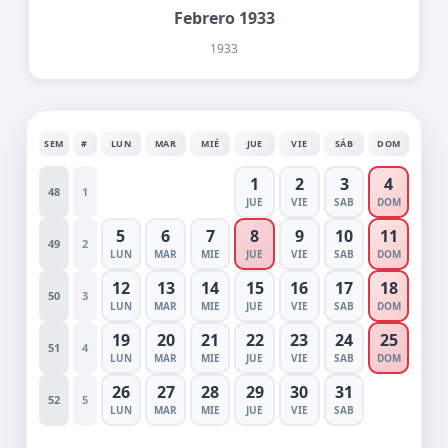
Febrero 1933
1933
SEM
#
LUN
MAR
MIÉ
JUE
VIE
SÁB
DOM
1
2
3
4
48
1
JUE
VIE
SAB
DOM
5
6
7
8
9
10
11
49
2
LUN
MAR
MIE
JUE
VIE
SAB
DOM
12
13
14
15
16
17
18
50
3
LUN
MAR
MIE
JUE
VIE
SAB
DOM
19
20
21
22
23
24
25
51
4
LUN
MAR
MIE
JUE
VIE
SAB
DOM
26
27
28
29
30
31
52
5
LUN
MAR
MIE
JUE
VIE
SAB