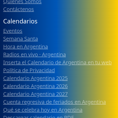
Quiénes Somos
Contáctenos
Calendarios
Eventos
Semana Santa
Hora en Argentina
Radios en vivo · Argentina
Inserta el Calendario de Argentina en tu web
Política de Privacidad
Calendario Argentina 2025
Calendario Argentina 2026
Calendario Argentina 2027
Cuenta regresiva de feriados en Argentina
Qué se celebra hoy en Argentina
Descargar calendario en PDF