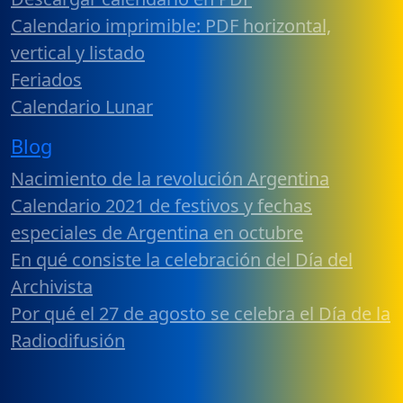
Calendario imprimible: PDF horizontal,
vertical y listado
Feriados
Calendario Lunar
Blog
Nacimiento de la revolución Argentina
Calendario 2021 de festivos y fechas
especiales de Argentina en octubre
En qué consiste la celebración del Día del
Archivista
Por qué el 27 de agosto se celebra el Día de la
Radiodifusión