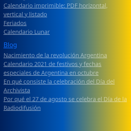
Calendario imprimible: PDF horizontal,
vertical y listado
Feriados
Calendario Lunar
Blog
Nacimiento de la revolución Argentina
Calendario 2021 de festivos y fechas
especiales de Argentina en octubre
En qué consiste la celebración del Día del
Archivista
Por qué el 27 de agosto se celebra el Día de la
Radiodifusión