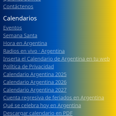
Contáctenos
Calendarios
Eventos
Semana Santa
Hora en Argentina
Radios en vivo · Argentina
Inserta el Calendario de Argentina en tu web
Política de Privacidad
Calendario Argentina 2025
Calendario Argentina 2026
Calendario Argentina 2027
Cuenta regresiva de feriados en Argentina
Qué se celebra hoy en Argentina
Descargar calendario en PDF