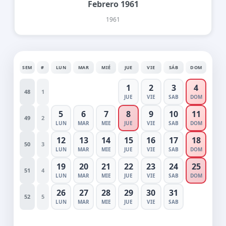
Febrero 1961
1961
SEM
#
LUN
MAR
MIÉ
JUE
VIE
SÁB
DOM
1
2
3
4
48
1
JUE
VIE
SAB
DOM
5
6
7
8
9
10
11
49
2
LUN
MAR
MIE
JUE
VIE
SAB
DOM
12
13
14
15
16
17
18
50
3
LUN
MAR
MIE
JUE
VIE
SAB
DOM
19
20
21
22
23
24
25
51
4
LUN
MAR
MIE
JUE
VIE
SAB
DOM
26
27
28
29
30
31
52
5
LUN
MAR
MIE
JUE
VIE
SAB