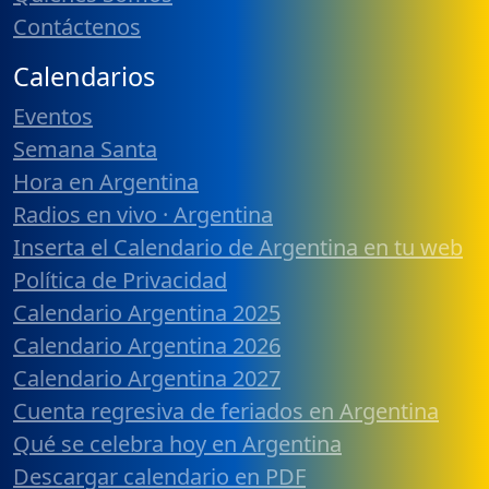
Contáctenos
Calendarios
Eventos
Semana Santa
Hora en Argentina
Radios en vivo · Argentina
Inserta el Calendario de Argentina en tu web
Política de Privacidad
Calendario Argentina 2025
Calendario Argentina 2026
Calendario Argentina 2027
Cuenta regresiva de feriados en Argentina
Qué se celebra hoy en Argentina
Descargar calendario en PDF