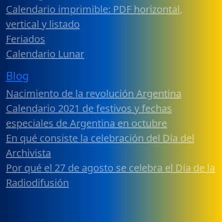
Calendario imprimible: PDF horizontal,
vertical y listado
Feriados
Calendario Lunar
Blog
Nacimiento de la revolución Argentina
Calendario 2021 de festivos y fechas
especiales de Argentina en octubre
En qué consiste la celebración del Día del
Archivista
Por qué el 27 de agosto se celebra el Día de la
Radiodifusión