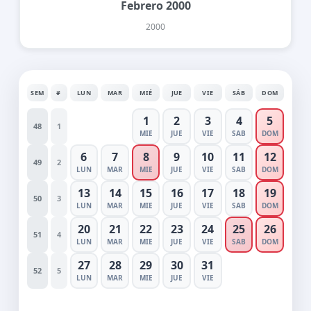
Febrero 2000
2000
SEM
#
LUN
MAR
MIÉ
JUE
VIE
SÁB
DOM
1
2
3
4
5
48
1
MIE
JUE
VIE
SAB
DOM
6
7
8
9
10
11
12
49
2
LUN
MAR
MIE
JUE
VIE
SAB
DOM
13
14
15
16
17
18
19
50
3
LUN
MAR
MIE
JUE
VIE
SAB
DOM
20
21
22
23
24
25
26
51
4
LUN
MAR
MIE
JUE
VIE
SAB
DOM
27
28
29
30
31
52
5
LUN
MAR
MIE
JUE
VIE